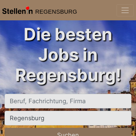
REGENSBURG
Die besten
Jobs in
Regensburg!
Beruf, Fachrichtung, Firma
Ort, Stadt
Suchen