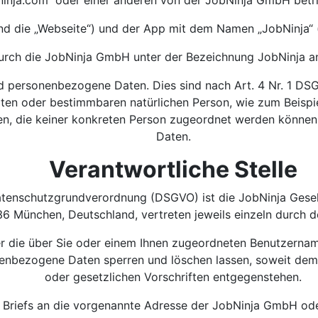
bninja.com“ oder einer anderen von der JobNinja GmbH bet
nd die „Webseite“) und der App mit dem Namen „JobNinja“ 
durch die JobNinja GmbH unter der Bezeichnung JobNinja a
 personenbezogene Daten. Dies sind nach Art. 4 Nr. 1 DS
mten oder bestimmbaren natürlichen Person, wie zum Beisp
en, die keiner konkreten Person zugeordnet werden können
Daten.
Verantwortliche Stelle
Datenschutzgrundverordnung (DSGVO) ist die JobNinja Gesel
 München, Deutschland, vertreten jeweils einzeln durch d
er die über Sie oder einem Ihnen zugeordneten Benutzerna
onenbezogene Daten sperren und löschen lassen, soweit d
oder gesetzlichen Vorschriften entgegenstehen.
 Briefs an die vorgenannte Adresse der JobNinja GmbH oder