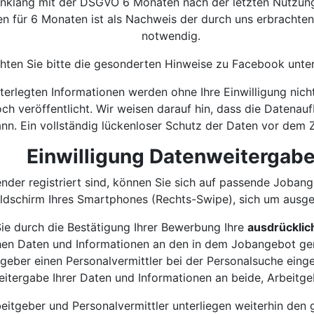
 Einklang mit der DSGVO 6 Monaten nach der letzten Nutzu
en für 6 Monaten ist als Nachweis der durch uns erbrachte
notwendig.
hten Sie bitte die gesonderten Hinweise zu Facebook unter 
terlegten Informationen werden ohne Ihre Einwilligung nich
ch veröffentlicht. Wir weisen darauf hin, dass die Datena
nn. Ein vollständig lückenloser Schutz der Daten vor dem Zu
Einwilligung Datenweitergab
nder registriert sind, können Sie sich auf passende Joban
ldschirm Ihres Smartphones (Rechts-Swipe), sich um ausge
e durch die Bestätigung Ihrer Bewerbung Ihre
ausdrücklic
hen Daten und Informationen an den in dem Jobangebot gen
geber einen Personalvermittler bei der Personalsuche einges
itergabe Ihrer Daten und Informationen an beide, Arbeitg
beitgeber und Personalvermittler unterliegen weiterhin de