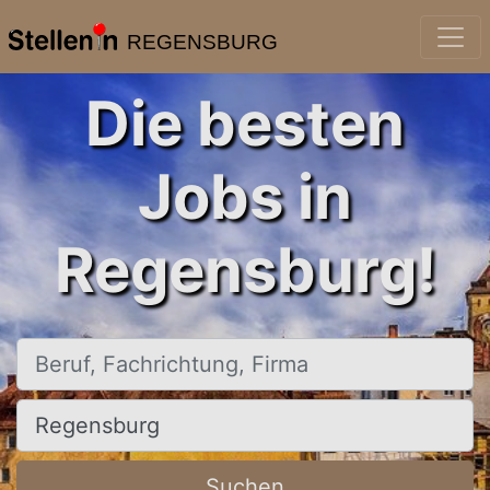
REGENSBURG
Die besten
Jobs in
Regensburg!
Beruf, Fachrichtung, Firma
Ort, Stadt
Suchen