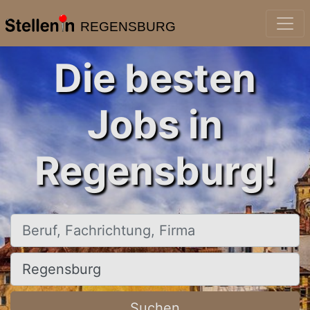
REGENSBURG
Die besten
Jobs in
Regensburg!
Beruf, Fachrichtung, Firma
Ort, Stadt
Suchen