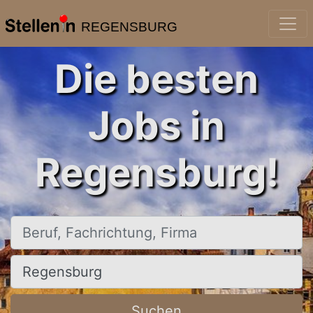
REGENSBURG
Die besten
Jobs in
Regensburg!
Beruf, Fachrichtung, Firma
Ort, Stadt
Suchen