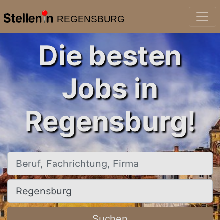
REGENSBURG
Die besten
Jobs in
Regensburg!
Beruf, Fachrichtung, Firma
Ort, Stadt
Suchen