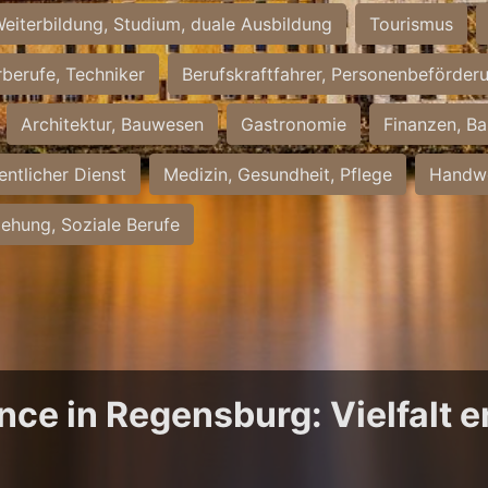
eiterbildung, Studium, duale Ausbildung
Tourismus
rberufe, Techniker
Berufskraftfahrer, Personenbeförder
Architektur, Bauwesen
Gastronomie
Finanzen, Ba
entlicher Dienst
Medizin, Gesundheit, Pflege
Handwe
iehung, Soziale Berufe
ce in Regensburg: Vielfalt 