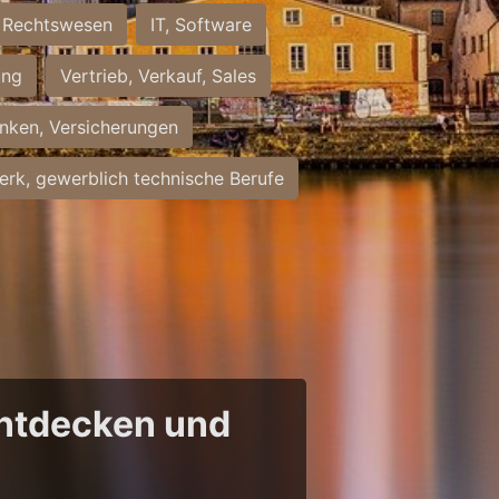
Rechtswesen
IT, Software
ung
Vertrieb, Verkauf, Sales
nken, Versicherungen
rk, gewerblich technische Berufe
entdecken und