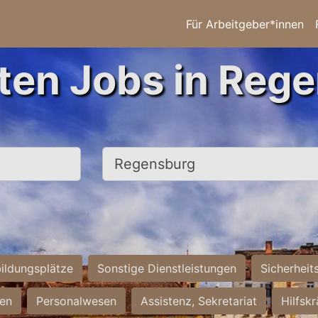
Für Arbeitgeber*innen
ten Jobs in Reg
Ort, Stadt
ildungsplätze
Sonstige Dienstleistungen
Sicherheit
ten
Personalwesen
Assistenz, Sekretariat
Hilfsk