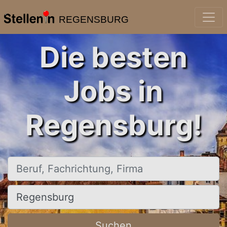
REGENSBURG
Die besten
Jobs in
Regensburg!
Beruf, Fachrichtung, Firma
Ort, Stadt
Suchen