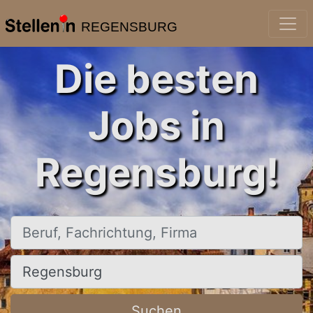
REGENSBURG
Die besten
Jobs in
Regensburg!
Beruf, Fachrichtung, Firma
Ort, Stadt
Suchen