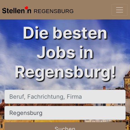
REGENSBURG
Die besten
Jobs in
Regensburg!
Beruf, Fachrichtung, Firma
Ort, Stadt
Suchen