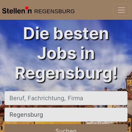
REGENSBURG
Die besten
Jobs in
Regensburg!
Beruf, Fachrichtung, Firma
Ort, Stadt
Suchen