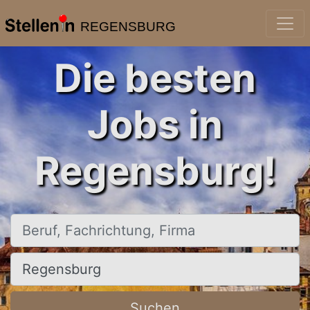
REGENSBURG
Die besten
Jobs in
Regensburg!
Beruf, Fachrichtung, Firma
Ort, Stadt
Suchen