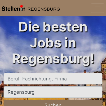
REGENSBURG
Die besten
Jobs in
Regensburg!
Beruf, Fachrichtung, Firma
Ort, Stadt
Suchen