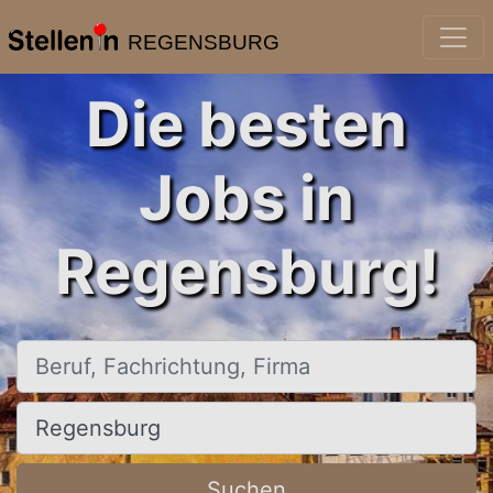
REGENSBURG
Die besten
Jobs in
Regensburg!
Beruf, Fachrichtung, Firma
Ort, Stadt
Suchen